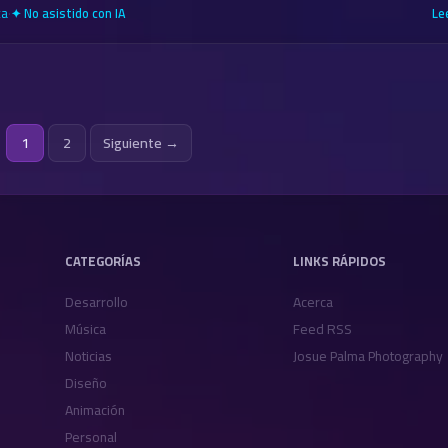
ca
·
Le
✦ No asistido con IA
Posts
1
2
Siguiente →
pagination
CATEGORÍAS
LINKS RÁPIDOS
Desarrollo
Acerca
Música
Feed RSS
Noticias
Josue Palma Photography
Diseño
Animación
Personal