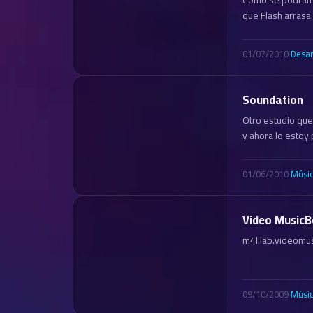
que Flash arras
01/07/2010
·
Desar
Soundation
Otro estudio que
y ahora lo estoy
01/06/2010
·
Músi
Video MusicB
m4l.lab.videomus
09/10/2009
·
Músi