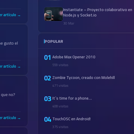
Instantiate – Proyecto colaborativo en
er artículo →
Node.js y Socket.io
30 Mar
POPULAR
e gusto el
01
Adobe Max Opener 2010
559 visitas
er artículo →
02
Zombie Tycoon, creado con Molehill
471 visitas
o que no?
03
It´s time for a phone…
408 visitas
04
er artículo →
TouchOSC en Android!
375 visitas