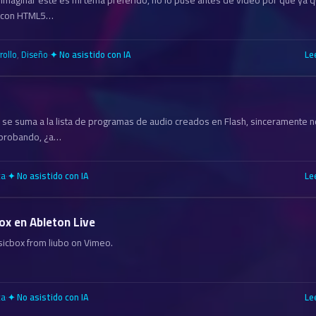
a con HTML5…
rollo
,
Diseño
·
Le
✦ No asistido con IA
 se suma a la lista de programas de audio creados en Flash, sinceramente n
 probando, ¿a…
ca
·
Le
✦ No asistido con IA
ox en Ableton Live
icbox from liubo on Vimeo.
ca
·
Le
✦ No asistido con IA