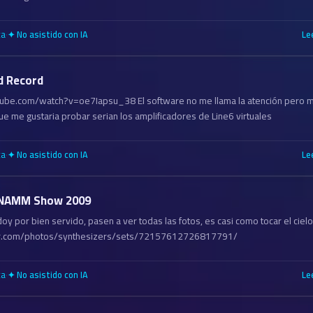
ca
·
Le
✦ No asistido con IA
d Record
ube.com/watch?v=oe7Iapsu_38 El software no me llama la atención pero m
ue me gustaria probar serian los amplificadores de Line6 virtuales
ca
·
Le
✦ No asistido con IA
 NAMM Show 2009
oy por bien servido, pasen a ver todas las fotos, es casi como tocar el ciel
ckr.com/photos/synthesizers/sets/72157612726817791/
ca
·
Le
✦ No asistido con IA