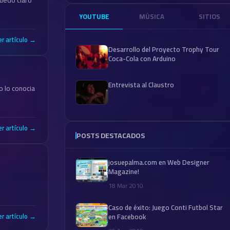
YOUTUBE
MÚSICA
SITIOS
er artículo →
Desarrollo del Proyecto Trophy Tour
Coca-Cola con Arduino
Entrevista al Claustro
o lo conocia
er artículo →
POSTS DESTACADOS
josuepalma.com en Web Designer
Magazine!
18 Mar 2010
Caso de éxito: Juego Conti Futbol Star
en Facebook
er artículo →