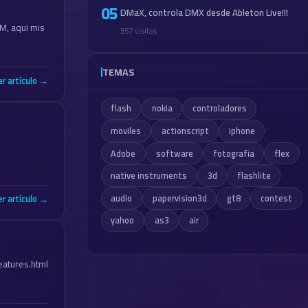
05
DMaX, controla DMX desde Ableton Live!!!
M, aqui mis
357 visitas
TEMAS
er artículo →
flash
nokia
controladores
moviles
actionscript
iphone
Adobe
software
fotografia
flex
native instruments
3d
flashlite
audio
papervision3d
gt8
contest
er artículo →
yahoo
as3
air
atures.html