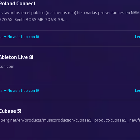
Roland Connect
os favoritos en el publico (o al menos mio) hizo varias presentaones en NAM
-770 AX-Synth BOSS ME-70 VB-99…
ca
·
Le
✦ No asistido con IA
bleton Live 8!
ton.com
ca
·
Le
✦ No asistido con IA
Cubase 5!
nberg.net/en/products/musicproduction/cubase5_product/cubase5_newfe