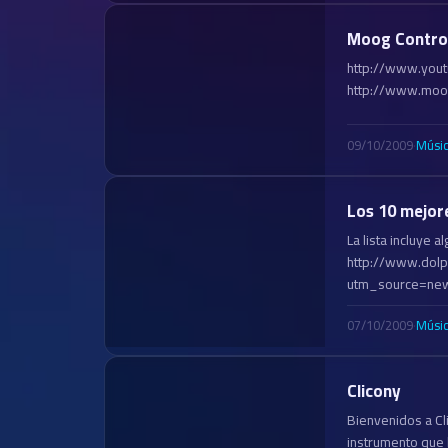
Moog Control
http://www.yout
http://www.moog
09/10/2009
·
Músi
Los 10 mejor
La lista incluye
http://www.dol
utm_source=ne
07/10/2009
·
Músi
Clicony
Bienvenidos a Cl
instrumento que