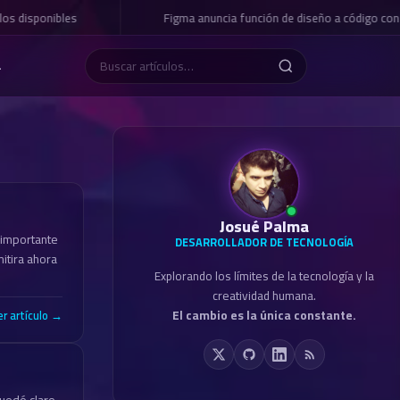
s disponibles
Figma anuncia función de diseño a código con I
L
Josué Palma
importante
DESARROLLADOR DE TECNOLOGÍA
itira ahora
Explorando los límites de la tecnología y la
creatividad humana.
El cambio es la única constante.
er artículo →
quedó claro