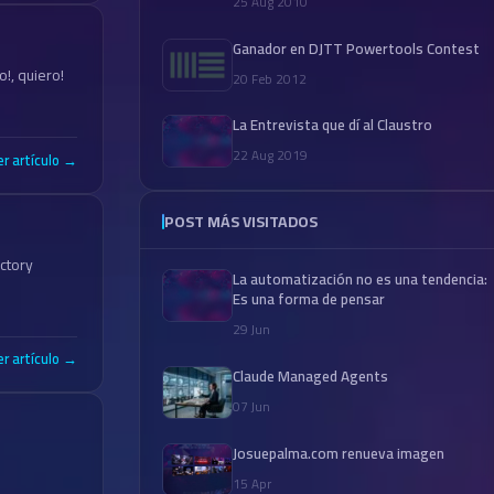
25 Aug 2010
Ganador en DJTT Powertools Contest
, quiero!
20 Feb 2012
La Entrevista que dí al Claustro
22 Aug 2019
er artículo →
POST MÁS VISITADOS
actory
La automatización no es una tendencia:
Es una forma de pensar
29 Jun
er artículo →
Claude Managed Agents
07 Jun
Josuepalma.com renueva imagen
n
15 Apr