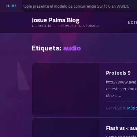
Apple presenta el modelo de concurrencia Swift 6 en WWDC
LIVE
Josue Palma Blog
NOTI
TECNOLOGÍA · CREATIVIDAD · DESARROLLO
Etiqueta:
audio
Protools 9
http://www.avid
en esta version 
utilizar…
04/11/2010
·
Músi
Flash vs < au
Como se podrán i