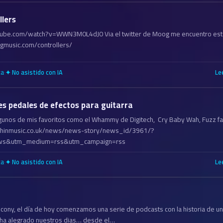
lers
ube.com/watch?v=WWN3M0L4dJ0 Via el twitter de Moog me encuentro esto!
music.com/controllers/
ca
·
Le
✦ No asistido con IA
es pedales de efectos para guitarra
 algunos de mis favoritos como el Whammy de Digitech, Cry Baby Wah, Fuzz f
phinmusic.co.uk/news/news-story/news_id/3961/?
ws&utm_medium=rss&utm_campaign=rss
ca
·
Le
✦ No asistido con IA
icony, el día de hoy comenzamos una serie de podcasts con la historia de u
 ha alegrado nuestros dias… desde el…