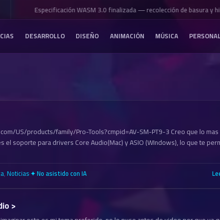
Especificación WASM 3.0 finalizada — recolección de basura y hilo
CIAS
DESARROLLO
DISEÑO
ANIMACIÓN
MÚSICA
PERSONA
.com/US/products/family/Pro-Tools?cmpid=AV-SM-PT9-3 Creo que lo mas 
es el soporte para drivers Core Audio(Mac) y ASIO (WIndows), lo que te perm
ca
,
Noticias
·
Le
✦ No asistido con IA
dio >
maginar este es mi tema preferido, no lo puse antes de video por que ya 