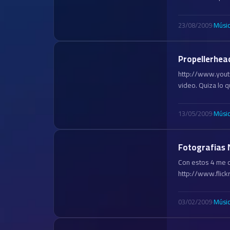
23/08/2009
·
Músi
Propellerhea
http://www.yout
video. Quiza lo q
13/05/2009
·
Músi
Fotografias
Con estos 4 me d
http://www.fli
03/02/2009
·
Músi