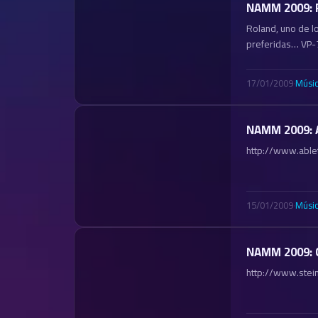
NAMM 2009: 
Roland, uno de l
preferidas… VP
17/01/2009
·
Músi
NAMM 2009: A
http://www.able
15/01/2009
·
Músi
NAMM 2009: 
http://www.stei