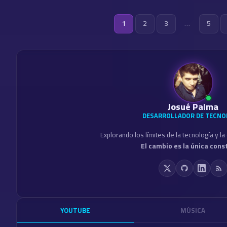
Posts
1
2
3
…
5
pagina
Josué Palma
DESARROLLADOR DE TECNO
Explorando los límites de la tecnología y l
El cambio es la única cons
YOUTUBE
MÚSICA