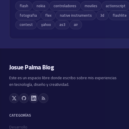
flash
nokia
controladores
moviles
actionscript
fotografia
flex
native instruments
3d
flashlite
contest
yahoo
as3
air
Josue Palma Blog
Este es un espacio libre donde escribo sobre mis experiencias
en tecnología, diseño y creatividad.
CATEGORÍAS
Desarrollo