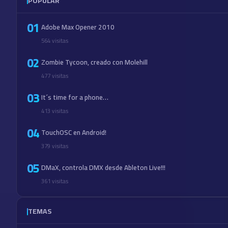
POPULAR
01
Adobe Max Opener 2010
564 visitas
02
Zombie Tycoon, creado con Molehill
477 visitas
03
It´s time for a phone…
413 visitas
04
TouchOSC en Android!
379 visitas
05
DMaX, controla DMX desde Ableton Live!!!
361 visitas
TEMAS