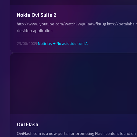
Nokia Ovi Suite 2
http://www.youtube.com/watch?v=jKFaAwfkK3g http://betalabs.no
desktop application
23/06/2009
·
Noticias
·
✦ No asistido con IA
OVI Flash
OviFlash.com is a new portal for promoting Flash content found on N