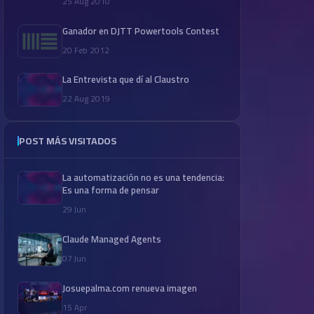
25 Aug 2010
Ganador en DJTT Powertools Contest
20 Feb 2012
La Entrevista que dí al Claustro
22 Aug 2019
POST MÁS VISITADOS
La automatización no es una tendencia:
Es una forma de pensar
29 Jun
Claude Managed Agents
07 Jun
Josuepalma.com renueva imagen
15 Apr