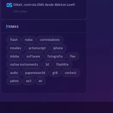
05
DMaX, controla DMX desde Ableton Live!!!
355 visitas
TEMAS
flash
nokia
controladores
moviles
actionscript
iphone
Adobe
software
fotografia
flex
native instruments
3d
flashlite
audio
papervision3d
gt8
contest
yahoo
as3
air