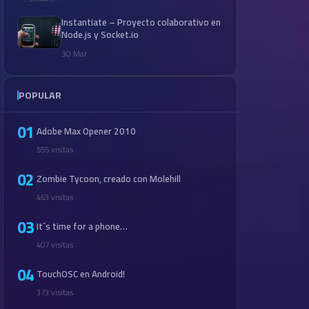
Instantiate – Proyecto colaborativo en
Node.js y Socket.io
30 Mar
POPULAR
01
Adobe Max Opener 2010
555 visitas
02
Zombie Tycoon, creado con Molehill
463 visitas
03
It´s time for a phone…
407 visitas
04
TouchOSC en Android!
373 visitas