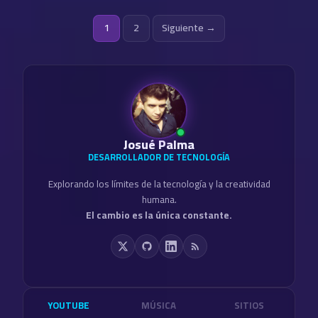
Posts
1
2
Siguiente →
pagination
Josué Palma
DESARROLLADOR DE TECNOLOGÍA
Explorando los límites de la tecnología y la creatividad
humana.
El cambio es la única constante.
YOUTUBE
MÚSICA
SITIOS