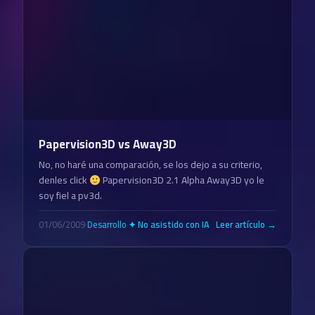
Papervision3D vs Away3D
No, no haré una comparación, se los dejo a su criterio,
denles click
Papervision3D 2.1 Alpha Away3D yo le
soy fiel a pv3d.
01/06/2009
·
Desarrollo
·
Leer artículo →
✦ No asistido con IA