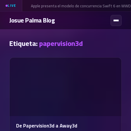
Apple presenta el modelo de concurrencia Swift 6 en WWD
LIVE
Josue Palma Blog
Etiqueta:
papervision3d
De Papervision3d a Away3d