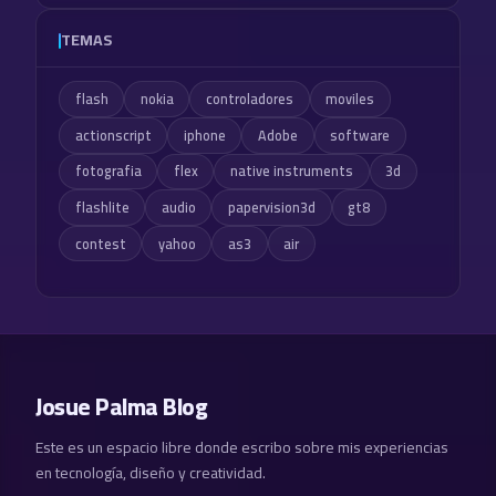
TEMAS
flash
nokia
controladores
moviles
actionscript
iphone
Adobe
software
fotografia
flex
native instruments
3d
flashlite
audio
papervision3d
gt8
contest
yahoo
as3
air
Josue Palma Blog
Este es un espacio libre donde escribo sobre mis experiencias
en tecnología, diseño y creatividad.