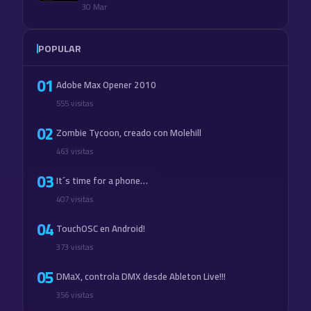
30 Mar
POPULAR
01
Adobe Max Opener 2010
555 visitas
02
Zombie Tycoon, creado con Molehill
463 visitas
03
It´s time for a phone…
407 visitas
04
TouchOSC en Android!
373 visitas
05
DMaX, controla DMX desde Ableton Live!!!
356 visitas