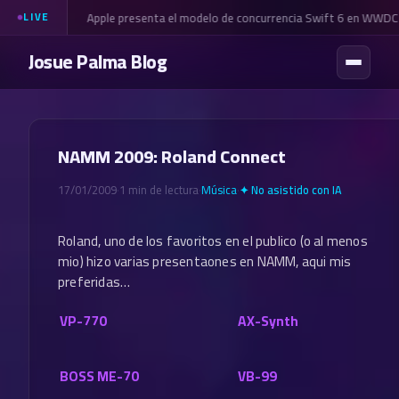
Apple presenta el modelo de concurrencia Swift 6 en WWDC
LIVE
Josue Palma Blog
NAMM 2009: Roland Connect
17/01/2009
·
1 min de lectura
·
Música
·
✦ No asistido con IA
Roland, uno de los favoritos en el publico (o al menos
mio) hizo varias presentaones en NAMM, aqui mis
preferidas…
VP-770
AX-Synth
BOSS ME-70
VB-99