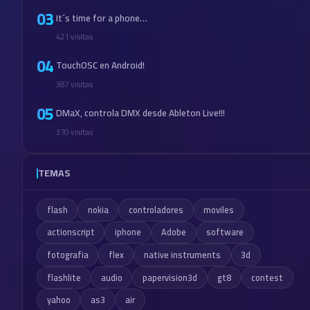
03
It´s time for a phone…
421 visitas
04
TouchOSC en Android!
387 visitas
05
DMaX, controla DMX desde Ableton Live!!!
370 visitas
TEMAS
flash
nokia
controladores
moviles
actionscript
iphone
Adobe
software
fotografia
flex
native instruments
3d
flashlite
audio
papervision3d
gt8
contest
yahoo
as3
air