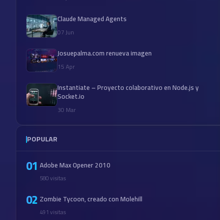
Claude Managed Agents
07 Jun
Josuepalma.com renueva imagen
15 Apr
Instantiate – Proyecto colaborativo en Node.js y
Socket.io
30 Mar
POPULAR
01
Adobe Max Opener 2010
580 visitas
02
Zombie Tycoon, creado con Molehill
491 visitas