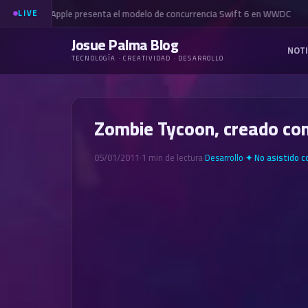
Apple presenta el modelo de concurrencia Swift 6 en WWDC
LIVE
Josue Palma Blog
NOTI
TECNOLOGÍA · CREATIVIDAD · DESARROLLO
Zombie Tycoon, creado con
05/01/2011
·
1 min de lectura
·
Desarrollo
·
✦ No asistido c