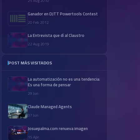
25 Aug 2010
Ganador en DJTT Powertools Contest
20 Feb 2012
La Entrevista que dí al Claustro
22 Aug 2019
POST MÁS VISITADOS
La automatización no es una tendencia:
Es una forma de pensar
29 Jun
Claude Managed Agents
07 Jun
Josuepalma.com renueva imagen
15 Apr