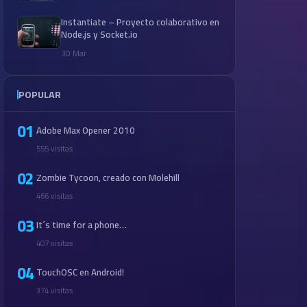
Instantiate – Proyecto colaborativo en
Node.js y Socket.io
30 Mar
POPULAR
01
Adobe Max Opener 2010
555 visitas
02
Zombie Tycoon, creado con Molehill
466 visitas
03
It´s time for a phone…
407 visitas
04
TouchOSC en Android!
374 visitas