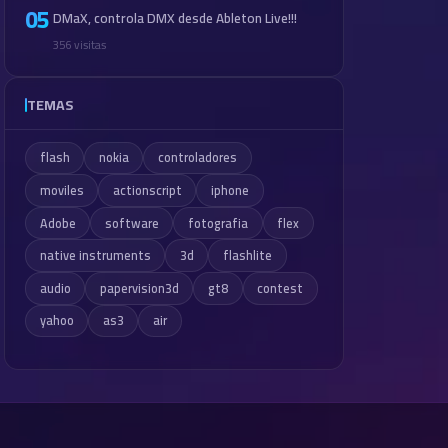
05
DMaX, controla DMX desde Ableton Live!!!
356 visitas
TEMAS
flash
nokia
controladores
moviles
actionscript
iphone
Adobe
software
fotografia
flex
native instruments
3d
flashlite
audio
papervision3d
gt8
contest
yahoo
as3
air