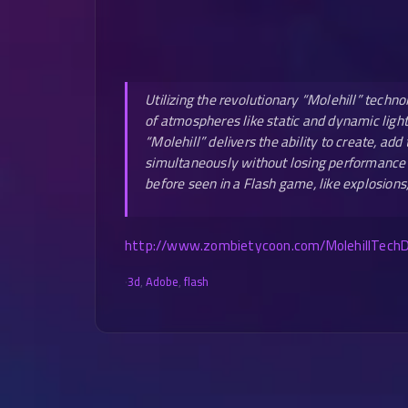
Utilizing the revolutionary “Molehill” techno
of atmospheres like static and dynamic lighti
“Molehill” delivers the ability to create, a
simultaneously without losing performance 
before seen in a Flash game, like explosions,
http://www.zombietycoon.com/MolehillTech
·
3d
,
Adobe
,
flash