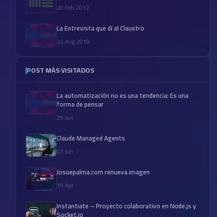
20 Feb 2012
La Entrevista que dí al Claustro
22 Aug 2019
POST MÁS VISITADOS
La automatización no es una tendencia: Es una
forma de pensar
29 Jun
Claude Managed Agents
07 Jun
Josuepalma.com renueva imagen
15 Apr
Instantiate – Proyecto colaborativo en Node.js y
Socket.io