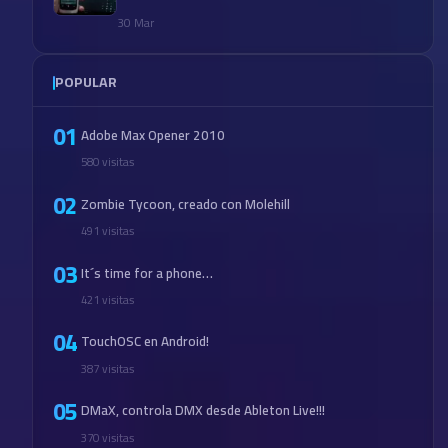
30 Mar
POPULAR
01
Adobe Max Opener 2010
580 visitas
02
Zombie Tycoon, creado con Molehill
491 visitas
03
It´s time for a phone…
421 visitas
04
TouchOSC en Android!
387 visitas
05
DMaX, controla DMX desde Ableton Live!!!
370 visitas