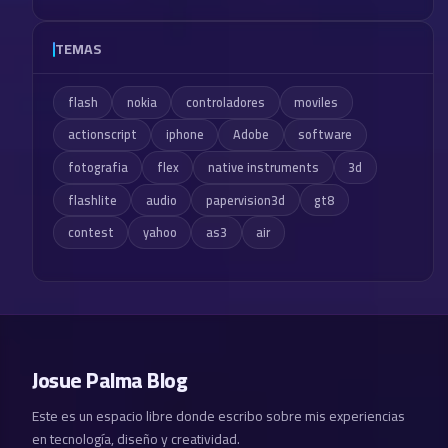
TEMAS
flash
nokia
controladores
moviles
actionscript
iphone
Adobe
software
fotografia
flex
native instruments
3d
flashlite
audio
papervision3d
gt8
contest
yahoo
as3
air
Josue Palma Blog
Este es un espacio libre donde escribo sobre mis experiencias
en tecnología, diseño y creatividad.