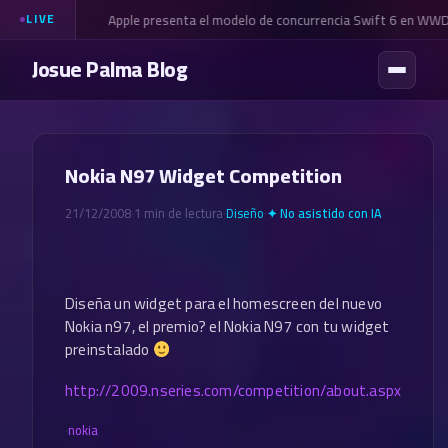
Apple presenta el modelo de concurrencia Swift 6 en WW
LIVE
Josue Palma Blog
Nokia N97 Widget Competition
21/12/2008
·
1 min de lectura
·
Diseño
·
✦ No asistido con IA
Diseña un widget para el homescreen del nuevo
Nokia n97, el premio? el Nokia N97 con tu widget
preinstalado
http://2009.nseries.com/competition/about.aspx
·
nokia