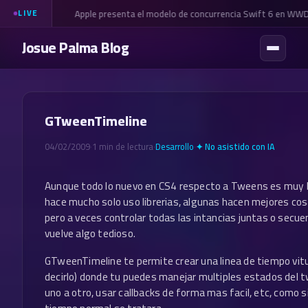
Apple presenta el modelo de concurrencia Swift 6 en WW
LIVE
Josue Palma Blog
GTweenTimeline
04/02/2009
·
1 min de lectura
·
Desarrollo
·
✦ No asistido con IA
Aunque todo lo nuevo en CS4 respecto a Tweens es muy
hace mucho solo uso librerias, algunas hacen mejores co
pero a veces controlar todas las intancias juntas o secue
vuelve algo tedioso.
GTweenTimeline te permite crear una linea de tiempo vitua
decirlo) donde tu puedes manejar multiples estados del t
uno a otro, usar callbacks de forma mas facil, etc, como si