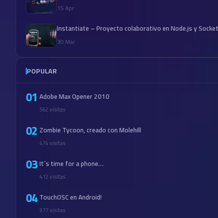
15 Apr
Instantiate – Proyecto colaborativo en Node.js y Socket
30 Mar
POPULAR
01
Adobe Max Opener 2010
562 visitas
02
Zombie Tycoon, creado con Molehill
474 visitas
03
It´s time for a phone…
412 visitas
04
TouchOSC en Android!
377 visitas