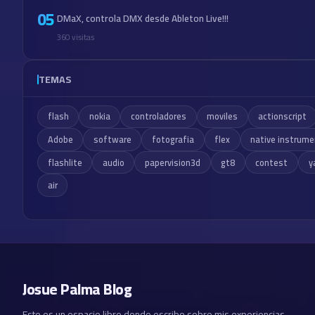
05
DMaX, controla DMX desde Ableton Live!!!
360 visitas
TEMAS
flash
nokia
controladores
moviles
actionscript
Adobe
software
fotografia
flex
native instrum
flashlite
audio
papervision3d
gt8
contest
y
air
Josue Palma Blog
Este es un espacio libre donde escribo sobre mis experiencias