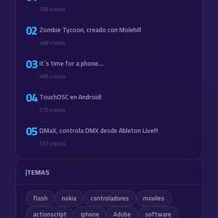
558 visitas
02
Zombie Tycoon, creado con Molehill
468 visitas
03
It´s time for a phone…
408 visitas
04
TouchOSC en Android!
375 visitas
05
DMaX, controla DMX desde Ableton Live!!!
357 visitas
TEMAS
flash
nokia
controladores
moviles
actionscript
iphone
Adobe
software