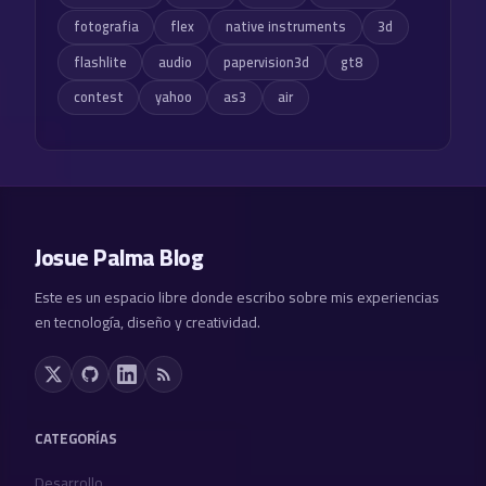
fotografia
flex
native instruments
3d
flashlite
audio
papervision3d
gt8
contest
yahoo
as3
air
Josue Palma Blog
Este es un espacio libre donde escribo sobre mis experiencias
en tecnología, diseño y creatividad.
CATEGORÍAS
Desarrollo