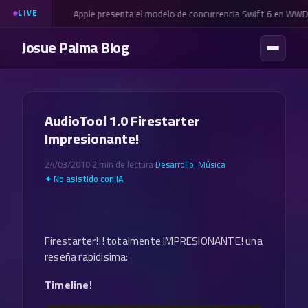
Apple presenta el modelo de concurrencia Swift 6 en WWD
LIVE
Josue Palma Blog
AudioTool 1.0 Firestarter
Impresionante!
24/03/2010
·
2 min de lectura
·
Desarrollo
,
Música
·
✦ No asistido con IA
Firestarter!!! totalmente IMPRESIONANTE! una
reseña rapidisima:
Timeline!