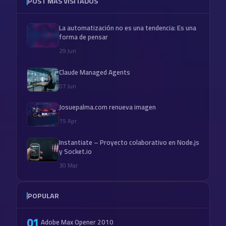
POST MÁS VISITADOS
La automatización no es una tendencia: Es una
forma de pensar
29 Jun
Claude Managed Agents
07 Jun
Josuepalma.com renueva imagen
15 Apr
Instantiate – Proyecto colaborativo en Node.js
y Socket.io
30 Mar
POPULAR
01
Adobe Max Opener 2010