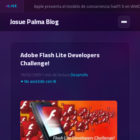
Apple presenta el modelo de concurrencia Swift 6 en WW
LIVE
Josue Palma Blog
Adobe Flash Lite Developers
Challenge!
16/02/2009
·
1 min de lectura
·
Desarrollo
·
✦ No asistido con IA