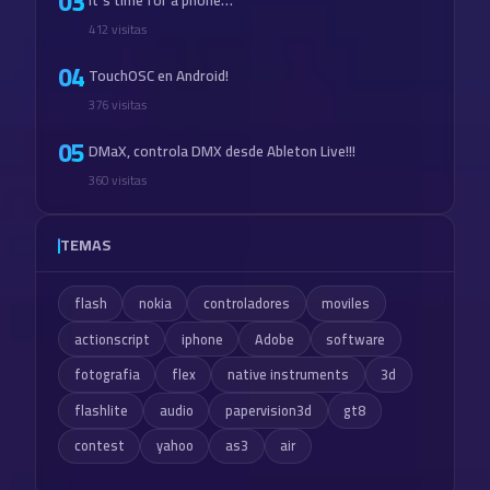
03
412 visitas
04
TouchOSC en Android!
376 visitas
05
DMaX, controla DMX desde Ableton Live!!!
360 visitas
TEMAS
flash
nokia
controladores
moviles
actionscript
iphone
Adobe
software
fotografia
flex
native instruments
3d
flashlite
audio
papervision3d
gt8
contest
yahoo
as3
air