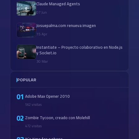
Claude Managed Agents
07 Jun
Josuepalma.com renueva imagen
15 Apr
Instantiate – Proyecto colaborativo en Node.js
y Socket.io
30 Mar
POPULAR
01
Adobe Max Opener 2010
562 visitas
02
Zombie Tycoon, creado con Molehill
472 visitas
It´s time for a phone…