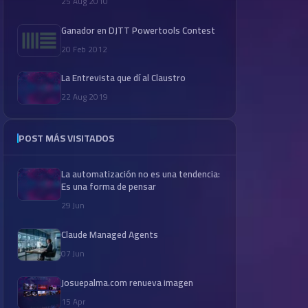
25 Aug 2010
Ganador en DJTT Powertools Contest
20 Feb 2012
La Entrevista que dí al Claustro
22 Aug 2019
POST MÁS VISITADOS
La automatización no es una tendencia:
Es una forma de pensar
29 Jun
Claude Managed Agents
07 Jun
Josuepalma.com renueva imagen
15 Apr