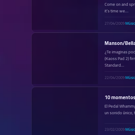
Come on and spre
it’s time we…
27/04/2009
·
Músi
Manson/Bella
¿Te imaginas pod
(Kaoss Pad 2) f
Standard…
22/04/2009
·
Músi
10 momentos
El Pedal Whammy 
un sonido único,
23/02/2009
·
Músi