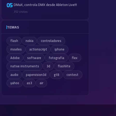
05
DMaX, controla DMX desde Ableton Live!!!
352 visitas
TEMAS
flash
nokia
controladores
moviles
actionscript
iphone
Adobe
software
fotografia
flex
native instruments
3d
flashlite
audio
papervision3d
gt8
contest
yahoo
as3
air