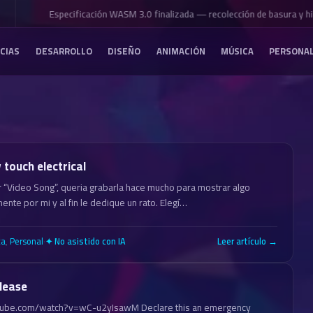
Especificación WASM 3.0 finalizada — recolección de basura y hil
CIAS
DESARROLLO
DISEÑO
ANIMACIÓN
MÚSICA
PERSONA
touch electrical
r “Video Song”, queria grabarla hace mucho para mostrar algo
nte por mi y al fin le dedique un rato. Elegí…
ca
,
Personal
·
Leer artículo →
✦ No asistido con IA
lease
tube.com/watch?v=wC-u2yIsawM Declare this an emergency