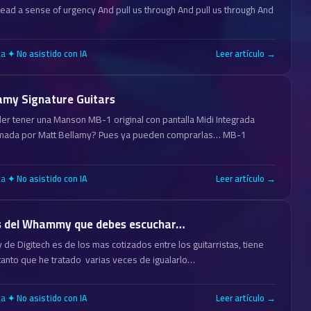
ad a sense of urgency And pull us through And pull us through And
ca
·
Leer artículo →
✦ No asistido con IA
my Signature Guitars
er tener una Manson MB-1 original con pantalla Midi Integrada
irmada por Matt Bellamy? Pues ya pueden comprarlas… MB-1
ca
·
Leer artículo →
✦ No asistido con IA
 del Whammy que debes escuchar…
de Digitech es de los mas cotizados entre los guitarristas, tiene
 tanto que he tratado varias veces de igualarlo…
ca
·
Leer artículo →
✦ No asistido con IA