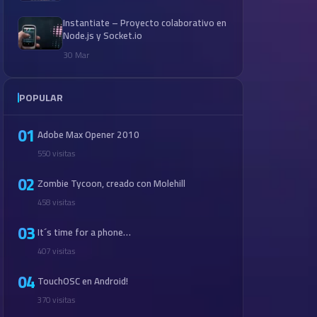
Instantiate – Proyecto colaborativo en
Node.js y Socket.io
30 Mar
POPULAR
01
Adobe Max Opener 2010
550 visitas
02
Zombie Tycoon, creado con Molehill
458 visitas
03
It´s time for a phone…
407 visitas
04
TouchOSC en Android!
370 visitas