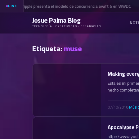
Apple presenta el modelo de concurrencia Swift 6 en WWDC
LIVE
Josue Palma Blog
NOTI
TECNOLOGÍA · CREATIVIDAD · DESARROLLO
Etiqueta:
muse
Making every 
Esta es mi prime
hecho completame
07/10/2010
·
Músi
Apocalypse P
http://www.you