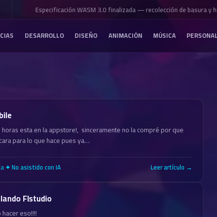
Especificación WASM 3.0 finalizada — recolección de basura y hil
CIAS
DESARROLLO
DISEÑO
ANIMACIÓN
MÚSICA
PERSONA
bile
horas esta en la appstore!, sinceramente no la compré por que
cara para lo que hace pues ya…
ca
·
Leer artículo →
✦ No asistido con IA
lando Flstudio
o hacer eso!!!!