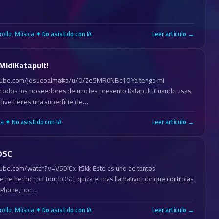
rollo
,
Música
·
Leer artículo →
✦ No asistido con IA
MidiKatapult!
tube.com/josuepalma#p/u/0/Ze5MR0NBc10 Ya tengo mi
 todos los poseedores de uno les presento Katapult! Cuando usas
 live tienes una superficie de…
ca
·
Leer artículo →
✦ No asistido con IA
OSC
ube.com/watch?v=V5DiCx-f5kk Este es uno de tantos
 he hecho con TouchOSC, quiza el mas llamativo por que controlas
l iPhone, por…
rollo
,
Música
·
Leer artículo →
✦ No asistido con IA