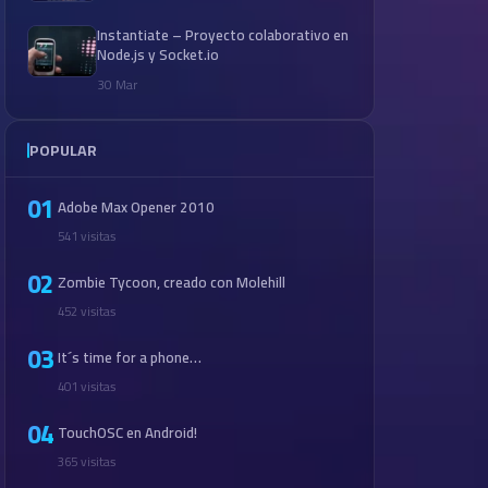
Instantiate – Proyecto colaborativo en
Node.js y Socket.io
30 Mar
POPULAR
01
Adobe Max Opener 2010
541 visitas
02
Zombie Tycoon, creado con Molehill
452 visitas
03
It´s time for a phone…
401 visitas
04
TouchOSC en Android!
365 visitas