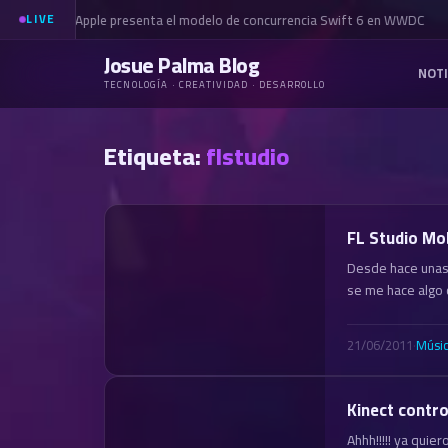
Apple presenta el modelo de concurrencia Swift 6 en WWDC
LIVE
Josue Palma Blog
NOTI
TECNOLOGÍA · CREATIVIDAD · DESARROLLO
Etiqueta:
flstudio
FL Studio Mo
Desde hace unas 
se me hace algo 
21/06/2011
·
Músi
Kinect contro
Ahhh!!!!! ya quier