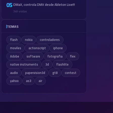
05
DMaX, controla DMX desde Ableton Live!!!
349 visitas
TEMAS
flash
nokia
controladores
moviles
actionscript
iphone
Adobe
software
fotografia
flex
native instruments
3d
flashlite
audio
papervision3d
gt8
contest
yahoo
as3
air