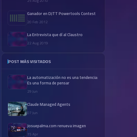
25 Aug 2010
Ganador en DJTT Powertools Contest
20 Feb 2012
La Entrevista que dí al Claustro
22 Aug 2019
POST MÁS VISITADOS
La automatización no es una tendencia:
Es una forma de pensar
29 Jun
Claude Managed Agents
07 Jun
Josuepalma.com renueva imagen
15 Apr