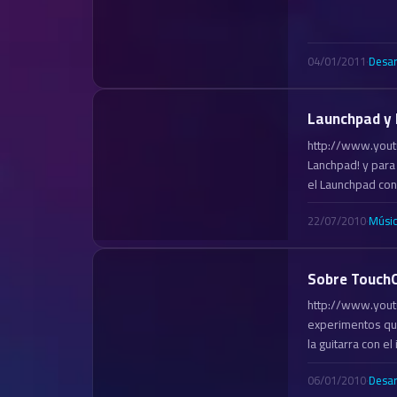
04/01/2011
·
Desar
Launchpad y 
http://www.you
Lanchpad! y para
el Launchpad con
22/07/2010
·
Músi
Sobre Touch
http://www.yout
experimentos que
la guitarra con e
06/01/2010
·
Desar