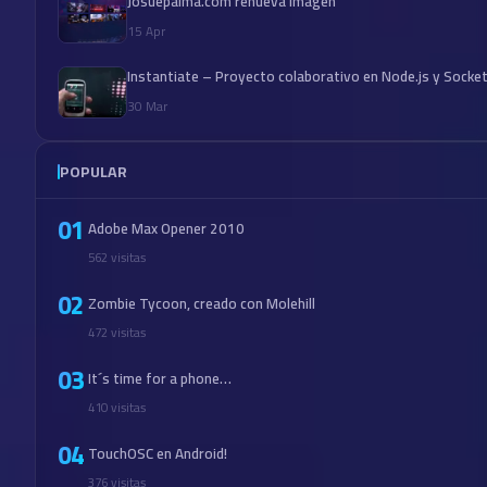
Josuepalma.com renueva imagen
15 Apr
Instantiate – Proyecto colaborativo en Node.js y Socket
30 Mar
POPULAR
01
Adobe Max Opener 2010
562 visitas
02
Zombie Tycoon, creado con Molehill
472 visitas
03
It´s time for a phone…
410 visitas
04
TouchOSC en Android!
376 visitas