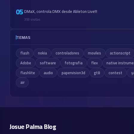
05
DMaX, controla DMX desde Ableton Live!!!
359 visitas
TEMAS
flash
nokia
controladores
moviles
actionscript
Adobe
software
fotografia
flex
native instrum
flashlite
audio
papervision3d
gt8
contest
y
air
Josue Palma Blog