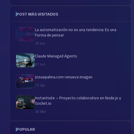
POST MÁS VISITADOS
La automatización no es una tendencia: Es una
forma de pensar
29 Jun
Claude Managed Agents
07 Jun
Josuepalma.com renueva imagen
15 Apr
Instantiate – Proyecto colaborativo en Node.js y
Socket.io
30 Mar
POPULAR