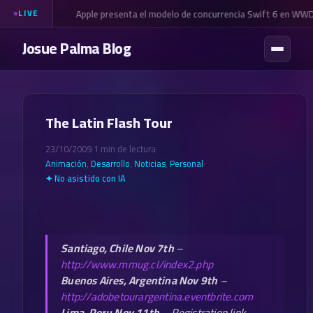
Apple presenta el modelo de concurrencia Swift 6 en WW
LIVE
Josue Palma Blog
The Latin Flash Tour
23/10/2009
·
1 min de lectura
·
Animación
,
Desarrollo
,
Noticias
,
Personal
·
✦ No asistido con IA
Santiago, Chile Nov 7th
–
http://www.mmug.cl/index2.php
Buenos Aires, Argentina Nov 9th
–
http://adobetourargentina.eventbrite.com
Lima, Peru Nov 11th
–
Registration link