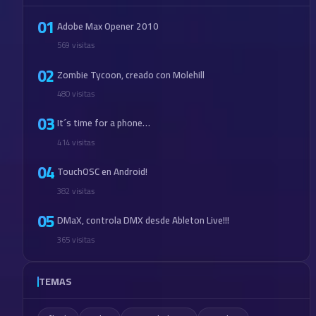
01
Adobe Max Opener 2010
569 visitas
02
Zombie Tycoon, creado con Molehill
480 visitas
03
It´s time for a phone…
414 visitas
04
TouchOSC en Android!
382 visitas
05
DMaX, controla DMX desde Ableton Live!!!
365 visitas
TEMAS