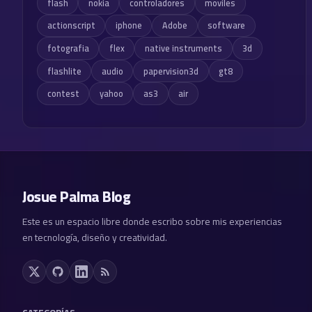
flash
nokia
controladores
moviles
actionscript
iphone
Adobe
software
fotografia
flex
native instruments
3d
flashlite
audio
papervision3d
gt8
contest
yahoo
as3
air
Josue Palma Blog
Este es un espacio libre donde escribo sobre mis experiencias
en tecnología, diseño y creatividad.