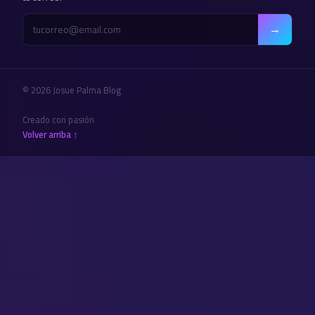
→
© 2026 Josue Palma Blog
·
Creado con pasión
Volver arriba ↑