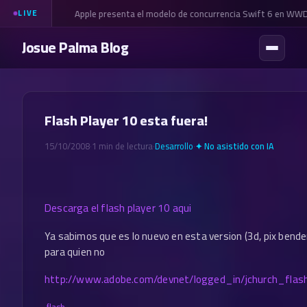
Apple presenta el modelo de concurrencia Swift 6 en WW
LIVE
Josue Palma Blog
Flash Player 10 esta fuera!
15/10/2008
·
1 min de lectura
·
Desarrollo
·
✦ No asistido con IA
Descarga el flash player 10 aqui
Ya sabimos que es lo nuevo en esta version (3d, pix bender,
para quien no
http://www.adobe.com/devnet/logged_in/jchurch_flas
·
flash