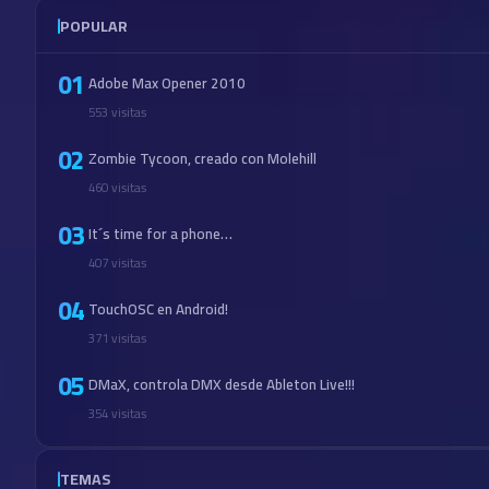
POPULAR
01
Adobe Max Opener 2010
553 visitas
02
Zombie Tycoon, creado con Molehill
460 visitas
03
It´s time for a phone…
407 visitas
04
TouchOSC en Android!
371 visitas
05
DMaX, controla DMX desde Ableton Live!!!
354 visitas
TEMAS