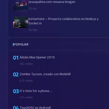
Josuepalma.com renueva imagen
15 Apr
Instantiate – Proyecto colaborativo en Node.js y
Socket.io
30 Mar
POPULAR
01
Adobe Max Opener 2010
562 visitas
02
Zombie Tycoon, creado con Molehill
472 visitas
03
It´s time for a phone…
411 visitas
04
TouchOSC en Android!