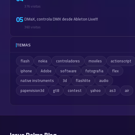
376 visitas
05
DMaX, controla DMX desde Ableton Live!!!
360 visitas
TEMAS
flash
nokia
controladores
moviles
actionscript
iphone
Adobe
software
fotografia
flex
native instruments
3d
flashlite
audio
papervision3d
gt8
contest
yahoo
as3
air