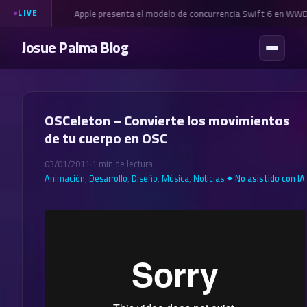
Apple presenta el modelo de concurrencia Swift 6 en WW
LIVE
Josue Palma Blog
OSCeleton – Convierte los movimientos
de tu cuerpo en OSC
03/01/2011
·
1 min de lectura
·
Animación
,
Desarrollo
,
Diseño
,
Música
,
Noticias
·
✦ No asistido con IA